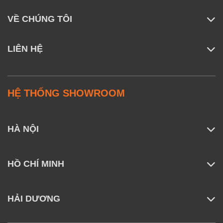
VỀ CHÚNG TÔI
Thông số kĩ thuật
LIÊN HỆ
Thương hiệu
ZMI
HỆ THỐNG SHOWROOM
Model
AL501
Giao diện sạc
Type C kết hợp Micro
HÀ NỘI
Chiều dài
1m
HỒ CHÍ MINH
Hình Ảnh Thật Sản Phẩm Tại
Mivietnam
HẢI DƯƠNG