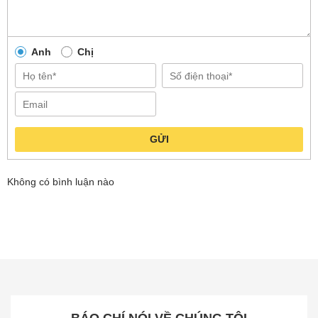
ổn định. Bạn có thể kết nối thiết bị với laptop, máy
tính bảng để truyền tải các tập tin dữ liệu một
cách nhanh chóng, hiệu quả.
Anh
Chị
GỬI
Không có bình luận nào