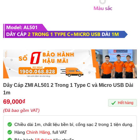
Dây Cáp ZMI AL501 2 Trong 1 Type C và Micro USB Dài
1m
69,000
₫
Hết hàng
(Đã bao gồm VAT)
Chiều dài 1m, chất liệu bền bỉ, cổng sạc 2 trong 1 tiện dụng.
Hàng
Chính Hãng
, full VAT
Bảo hành
18 tháng
tiêu chuẩn.