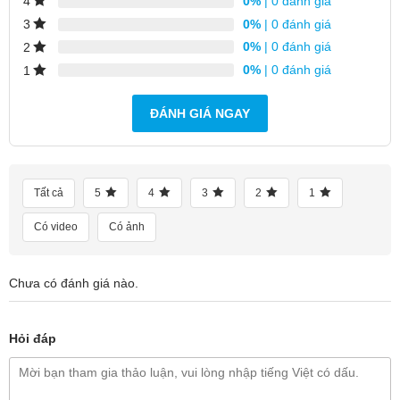
0%
| 0 đánh giá
4
0%
| 0 đánh giá
3
0%
| 0 đánh giá
2
0%
| 0 đánh giá
1
ĐÁNH GIÁ NGAY
Tất cả
5
4
3
2
1
Có video
Có ảnh
Chưa có đánh giá nào.
Dây Cáp Sạc Và Truyền Dữ Liệu
Nhanh Chóng
Hỏi đáp
Dây Cáp ZMI AL501
có đường truyền dòng điện