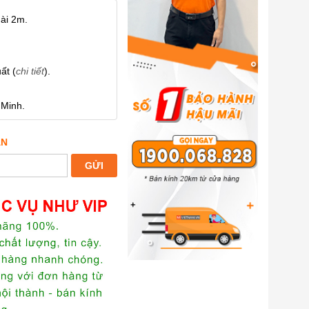
dài 2m.
ất (
chi tiết
).
 Minh.
ẤN