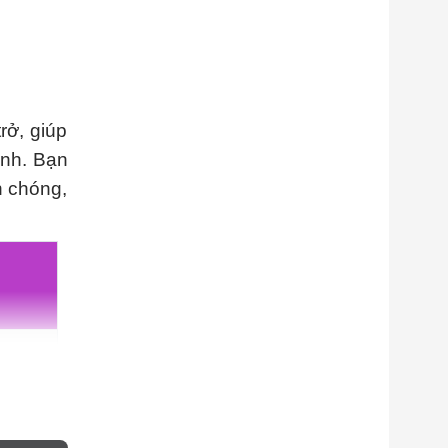
rở, giúp
ịnh. Bạn
h chóng,