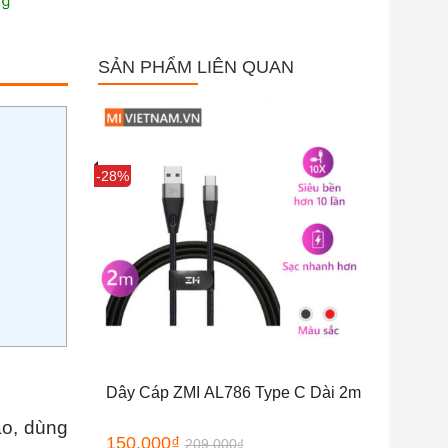
SẢN PHẨM LIÊN QUAN
Sale
-28%
Dây Cáp ZMI AL786 Type C Dài 2m
ao, dùng
150,000
₫
209,000
₫