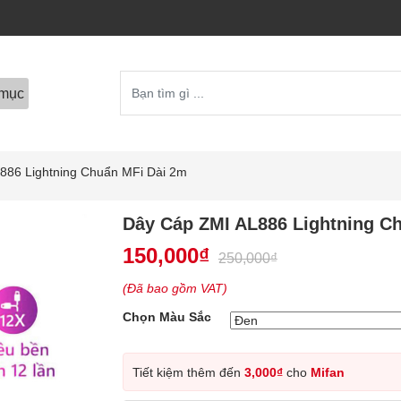
mục
886 Lightning Chuẩn MFi Dài 2m
Dây Cáp ZMI AL886 Lightning C
150,000
₫
250,000
₫
(Đã bao gồm VAT)
Chọn Màu Sắc
Tiết kiệm thêm đến
3,000
₫
cho
Mifan