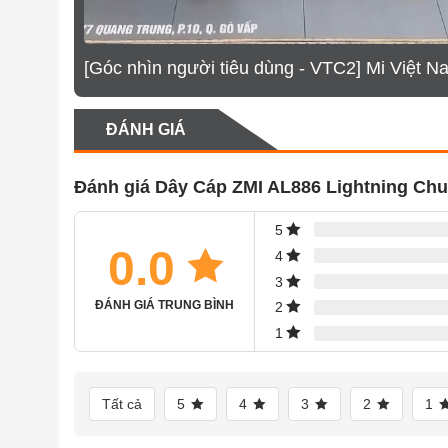
[Góc nhìn người tiêu dùng - VTC2] Mi Việt N
ĐÁNH GIÁ
Đánh giá Dây Cáp ZMI AL886 Lightning Chu
5
0.0
4
3
ĐÁNH GIÁ TRUNG BÌNH
2
1
Tất cả
5
4
3
2
1