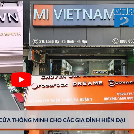
Lightning
2m
 Mivietnam