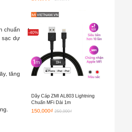
ận chuẩn
Sale
-40%
n sạc dự
ãy, tăng
Dây Cáp ZMI AL803 Lightning
Chuẩn MFi Dài 1m
ng.
150,000
₫
250,000
₫