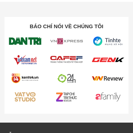
Thiết bị hỗ trợ quay video chuẩn 4K/60fps siêu mượt
và chế độ slow motion 4K/120fps, giúp bạn lưu giữ
từng khoảnh khắc với độ chi tiết tuyệt đối.
BÁO CHÍ NÓI VỀ CHÚNG TÔI