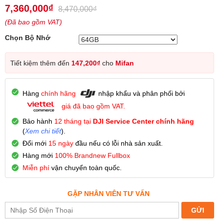
5.00
3
trên 5
7,360,000
₫
8,470,000
₫
dựa trên
đánh giá
(Đã bao gồm VAT)
Chọn Bộ Nhớ
Tiết kiệm thêm đến
147,200
₫
cho
Mifan
Hàng
chính hãng
nhập khẩu và phân phối bởi
giá đã bao gồm VAT.
Bảo hành
12 tháng
tại
DJI Service Center chính hãng
(
Xem chi tiết
).
Đổi mới
15 ngày
đầu nếu có lỗi nhà sản xuất.
Hàng mới
100% Brandnew Fullbox
Miễn phí
vận chuyển toàn quốc.
GẶP NHÂN VIÊN TƯ VẤN