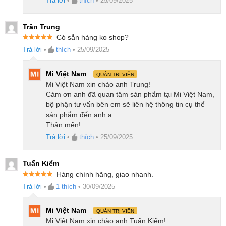
Trả lời
•
thích
•
25/09/2025
Trần Trung
Có sẵn hàng ko shop?
Được xếp
Trả lời
•
thích
•
25/09/2025
hạng
5
5
sao
Mi Việt Nam
QUẢN TRỊ VIÊN
Mi Việt Nam xin chào anh Trung!
Cảm ơn anh đã quan tâm sản phẩm tại Mi Việt Nam,
bộ phận tư vấn bên em sẽ liên hệ thông tin cụ thể
sản phẩm đến anh ạ.
Thân mến!
Trả lời
•
thích
•
25/09/2025
Tuấn Kiểm
Hàng chính hãng, giao nhanh.
Được xếp
Trả lời
•
1
thích
•
30/09/2025
hạng
5
5
sao
Mi Việt Nam
QUẢN TRỊ VIÊN
Mi Việt Nam xin chào anh Tuấn Kiểm!