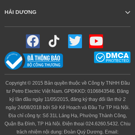
HẢI DƯƠNG
Ghi hình với độ sâu màu 10-bit và chế độ D-
Copyright © 2015 Bản quyền thuộc về Công ty TNHH Đầu
Log M
tư Petro Electric Việt Nam. GPĐKKD: 0106843546. Đăng
ký lần đầu ngày 11/05/2015, đăng ký thay đổi lần thứ 2
Camera DJI Osmo Nano hỗ trợ ghi hình với độ sâu
ngày 24/08/2018 bởi Sở Kế Hoạch và Đầu Tư TP Hà Nội.
màu 10-bit và chế độ D-Log M, cho phép tái hiện hơn
Địa chỉ công ty: Số 31L Láng Hạ, Phường Thành Công,
một tỷ màu sắc với chi tiết sống động ở cả vùng sáng
Quận Ba Đình, TP Hà Nội. Điện thoại 024.6260.5432. Chịu
và vùng tối. Dù bạn quay trong môi trường ánh sáng
trách nhiệm nội dung: Đoàn Quý Dương. Email: