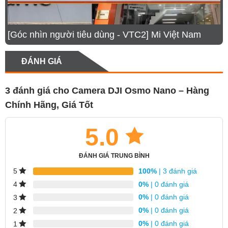
14.
Đặt mua DJI Osmo Nano chính hãng tại Mi Việt Nam
[Góc nhìn người tiêu dùng - VTC2] Mi Việt Nam
Ưu điểm nổi bật của camera DJI Osmo Nano
Thiết kế siêu nhỏ gọn, thoải mái khi đeo
ĐÁNH GIÁ
Cảm biến 1/1.3 inch cho chất lượng hình ảnh
vượt trội
3 đánh giá cho
Camera DJI Osmo Nano – Hàng
Hiệu suất quay chuyên nghiệp, góc nhìn siêu
Chính Hãng, Giá Tốt
rộng 143°
5.0
Ghi hình với độ sâu màu 10-bit và chế độ D-Log
M
ĐÁNH GIÁ TRUNG BÌNH
Chế độ SuperNight cho khả năng quay đêm ấn
100%
| 3 đánh giá
5
tượng
0%
| 0 đánh giá
4
Hai chế độ chống rung chuyên nghiệp
0%
| 0 đánh giá
3
HorizonBalancing và RockSteady 3.0
0%
| 0 đánh giá
2
Vision Dock đa năng, sạc nhanh và thời lượng
0%
| 0 đánh giá
1