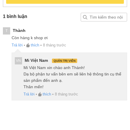
1 bình luận
Thành
T
Còn hàng k shop ơi
Trả lời
•
thích
•
8 tháng trước
Mi Việt Nam
VN
QUẢN TRỊ VIÊN
Mi Việt Nam xin chào anh Thành!
Dạ bộ phận tư vấn bên em sẽ liên hệ thông tin cụ thể
sản phẩm đến anh ạ.
Thân mến!
Trả lời
•
thích
•
8 tháng trước
Hiệu suất quay chuyên nghiệp, góc nhìn
siêu rộng 143°
Dù có kích thước nhỏ nhẹ, camera DJI Osmo Nano
vẫn đáp ứng mọi nhu cầu ghi hình chuyên nghiệp.