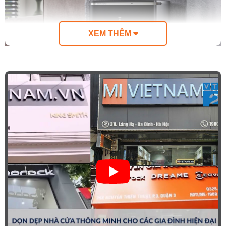
XEM THÊM
Mục lục
1.
Tự động cấp nước và xả nước bẩn
2.
Tích hợp bình chứa dung dịch lau sàn với tỷ lệ pha
chuẩn
3.
Hoạt động êm ái và an toàn