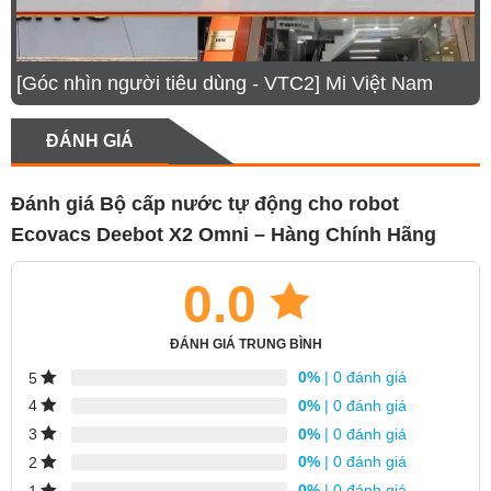
4.
Điều khiển linh hoạt qua ứng dụng
5.
Thông số kĩ thuật sản phẩm
[Góc nhìn người tiêu dùng - VTC2] Mi Việt Nam
Tự động cấp nước và xả nước bẩn
ĐÁNH GIÁ
Bộ cấp nước tự động là một bộ phận quan trọng
trong hệ thống hoạt động của Ecovacs Deebot X2
Đánh giá Bộ cấp nước tự động cho robot
Omni, giúp robot luôn có đủ nước sạch để lau nhà và
Ecovacs Deebot X2 Omni – Hàng Chính Hãng
tự động loại bỏ nước bẩn. Nhờ đó, người dùng
không cần can thiệp thủ công, mang đến trải nghiệm
0.0
rảnh tay tối ưu.
ĐÁNH GIÁ TRUNG BÌNH
0%
| 0 đánh giá
5
0%
| 0 đánh giá
4
0%
| 0 đánh giá
3
0%
| 0 đánh giá
2
0%
| 0 đánh giá
1