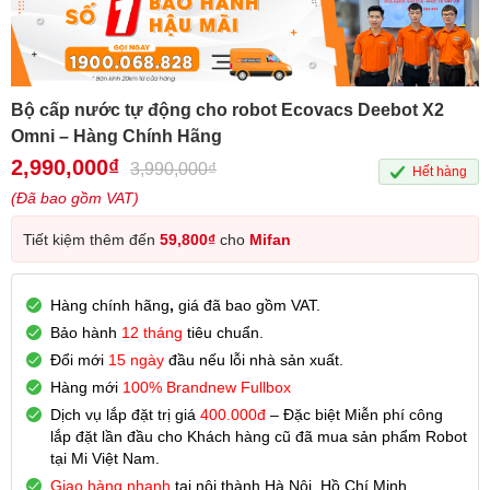
Bộ cấp nước tự động cho robot Ecovacs Deebot X2
Omni – Hàng Chính Hãng
2,990,000
₫
3,990,000
₫
Hết hàng
(Đã bao gồm VAT)
Tiết kiệm thêm đến
59,800
₫
cho
Mifan
Hàng chính hãng
,
giá đã bao gồm VAT.
Bảo hành
12 tháng
tiêu chuẩn.
Đổi mới
15 ngày
đầu nếu lỗi nhà sản xuất.
Hàng mới
100% Brandnew Fullbox
Dịch vụ lắp đặt trị giá
400.000đ
– Đặc biệt Miễn phí công
lắp đặt lần đầu cho Khách hàng cũ đã mua sản phẩm Robot
tại Mi Việt Nam.
Giao hàng nhanh
tại nội thành Hà Nội, Hồ Chí Minh.