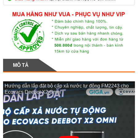
MÔ TẢ
Hướng dẫn lắp đặt bộ cấp xả nước tự động FM2243 cho
Ecovacs Deebot X2 Omni