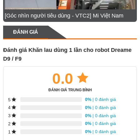
CÂU HỎI CHUNG THƯỜNG GẶP
[Góc nhìn người tiêu dùng - VTC2] Mi Việt Nam
ĐÁNH GIÁ
Làm sao tôi có thể biết đây là hàng chính hãng?
Đánh giá Khăn lau dùng 1 lần cho robot Dreame
Giá sản phẩm trên web đã bao gồm thuế VAT
D9 / F9
chưa?
0.0
Có được kiểm tra sản phẩm trước khi nhận hàng?
ĐÁNH GIÁ TRUNG BÌNH
0%
| 0 đánh giá
5
0%
| 0 đánh giá
4
Tôi cần hướng dẫn sử dụng chi tiết về sản phẩm,
0%
| 0 đánh giá
3
Mi Việt Nam có hỗ trợ không? Liên hệ bằng cách
0%
| 0 đánh giá
2
nào?
0%
| 0 đánh giá
1