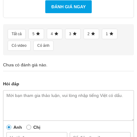
Phương thức trả góp sản phẩm như thế nào?
ĐÁNH GIÁ NGAY
Mua trực tiếp và online thì chất lượng sản phẩm
Tất cả
5
4
3
2
1
có như nhau không?
Có video
Có ảnh
Tôi muốn kiểm tra đơn hàng đã đặt thì làm như
Chưa có đánh giá nào.
thế nào? Vào đâu để kiểm tra?
Hỏi đáp
Anh
Chị