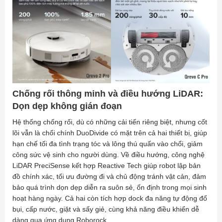
Chống rối thông minh và điều hướng LiDAR:
Dọn dẹp không gián đoạn
Hệ thống chống rối, dù có những cải tiến riêng biệt, nhưng cốt
lõi vẫn là chổi chính DuoDivide có mặt trên cả hai thiết bị, giúp
hạn chế tối đa tình trạng tóc và lông thú quấn vào chổi, giảm
công sức vệ sinh cho người dùng. Về điều hướng, công nghệ
LiDAR PreciSense kết hợp Reactive Tech giúp robot lập bản
đồ chính xác, tối ưu đường đi và chủ động tránh vật cản, đảm
bảo quá trình dọn dẹp diễn ra suôn sẻ, ổn định trong mọi sinh
hoạt hàng ngày. Cả hai còn tích hợp dock đa năng tự động đổ
bụi, cấp nước, giặt và sấy giẻ, cùng khả năng điều khiển dễ
dàng qua ứng dụng Roborock.