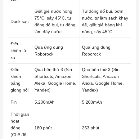
Giặt giẻ nước nóng
Tự động đổ bụi, bơm
75°C, sấy 45°C, tự
nước, tự làm sạch khay
Dock sạc
động đổ bụi, tự động
đế, giặt giẻ bằng khí
làm đầy nước
nóng, sấy 45°C
Điều
Qua ứng dụng
Qua ứng dụng
khiển từ
Roborock
Roborock
xa
Điều
Qua bên thứ 3 (Siri
Qua bên thứ 3 (Siri
khiển
Shortcuts, Amazon
Shortcuts, Amazon
bằng
Alexa, Google Home,
Alexa, Google Home,
giọng nói
Yandex)
Yandex)
Pin
5.200mAh
5.200mAh
Thời gian
hoạt
động
180 phút
253 phút
(Chế độ