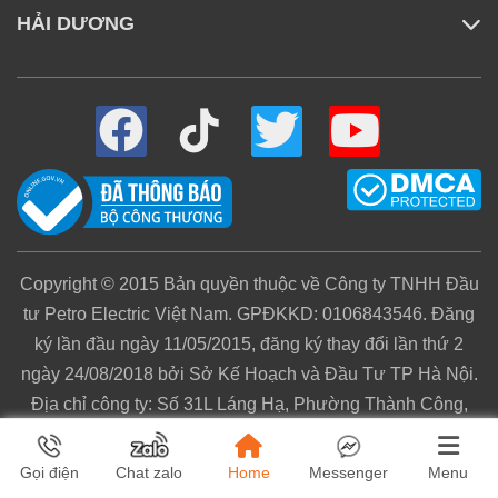
HẢI DƯƠNG
Copyright © 2015 Bản quyền thuộc về Công ty TNHH Đầu
tư Petro Electric Việt Nam. GPĐKKD: 0106843546. Đăng
ký lần đầu ngày 11/05/2015, đăng ký thay đổi lần thứ 2
ngày 24/08/2018 bởi Sở Kế Hoạch và Đầu Tư TP Hà Nội.
Địa chỉ công ty: Số 31L Láng Hạ, Phường Thành Công,
Quận Ba Đình, TP Hà Nội. Điện thoại 024.6260.5432. Chịu
trách nhiệm nội dung: Đoàn Quý Dương. Email:
Home
Menu
Gọi điện
Chat zalo
Messenger
mg@mivietnam.vn.