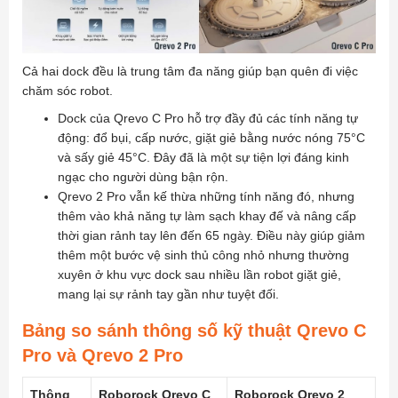
Cả hai dock đều là trung tâm đa năng giúp bạn quên đi việc
chăm sóc robot.
Dock của Qrevo C Pro hỗ trợ đầy đủ các tính năng tự
động: đổ bụi, cấp nước, giặt giẻ bằng nước nóng 75°C
và sấy giẻ 45°C. Đây đã là một sự tiện lợi đáng kinh
ngạc cho người dùng bận rộn.
Qrevo 2 Pro vẫn kế thừa những tính năng đó, nhưng
thêm vào khả năng tự làm sạch khay đế và nâng cấp
thời gian rảnh tay lên đến 65 ngày. Điều này giúp giảm
thêm một bước vệ sinh thủ công nhỏ nhưng thường
xuyên ở khu vực dock sau nhiều lần robot giặt giẻ,
mang lại sự rảnh tay gần như tuyệt đối.
Bảng so sánh thông số kỹ thuật Qrevo C
Pro và Qrevo 2 Pro
Thông
Roborock Qrevo C
Roborock Qrevo 2