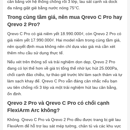
cân bằng với hệ thống chống rối 3 lớp, lau sát cạnh và dock
đa năng giặt giẻ bằng nước nóng 75°C.
Trong cùng tầm giá, nên mua Qrevo C Pro hay
Qrevo 2 Pro?
Qrevo C Pro có giá niêm yết 18.990.000₫, còn Qrevo 2 Pro có
giá niêm yết 17.990.000₫. Hai model nằm trong cùng tầm giá,
nên quyết định mua không nên chỉ dựa vào giá mà cần xét
thêm nhu cầu sử dụng thực tế.
Nếu xét trên thông số và trải nghiệm dọn dẹp, Qrevo 2 Pro
đang có lợi thế hơn về giá trị tổng thể nhờ lực hút 25.000Pa,
chổi cạnh đảo chiều, tự tháo giẻ trước khi làm sạch thảm và tự
làm sạch khay đế. Qrevo C Pro vẫn đáng cân nhắc nếu bạn
ưu tiên chống rối 3 lớp và một trải nghiệm hút lau cân bằng,
ổn định.
Qrevo 2 Pro và Qrevo C Pro có chổi cạnh
FlexiArm Arc không?
Không. Qrevo C Pro và Qrevo 2 Pro đều được trang bị giẻ lau
FlexiArm để hỗ trợ lau sát mép tường, chân tủ và các khu vực