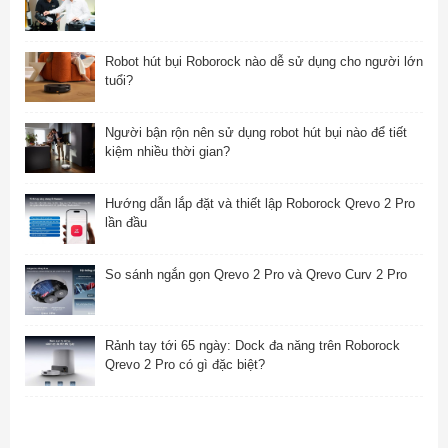
Robot hút bụi Roborock nào dễ sử dụng cho người lớn
tuổi?
Người bận rộn nên sử dụng robot hút bụi nào để tiết
kiệm nhiều thời gian?
Hướng dẫn lắp đặt và thiết lập Roborock Qrevo 2 Pro
lần đầu
So sánh ngắn gọn Qrevo 2 Pro và Qrevo Curv 2 Pro
Rảnh tay tới 65 ngày: Dock đa năng trên Roborock
Qrevo 2 Pro có gì đặc biệt?