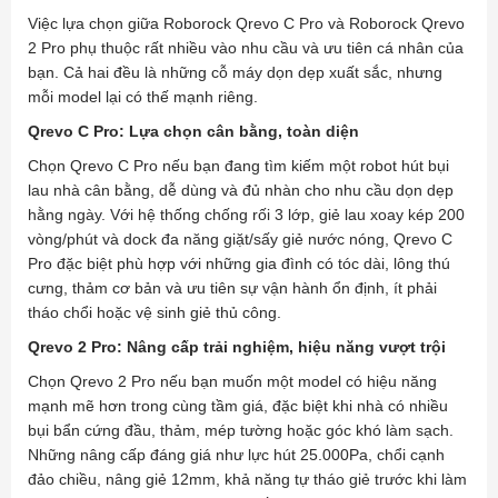
Việc lựa chọn giữa Roborock Qrevo C Pro và Roborock Qrevo
2 Pro phụ thuộc rất nhiều vào nhu cầu và ưu tiên cá nhân của
bạn. Cả hai đều là những cỗ máy dọn dẹp xuất sắc, nhưng
mỗi model lại có thế mạnh riêng.
Qrevo C Pro: Lựa chọn cân bằng, toàn diện
Chọn Qrevo C Pro nếu bạn đang tìm kiếm một robot hút bụi
lau nhà cân bằng, dễ dùng và đủ nhàn cho nhu cầu dọn dẹp
hằng ngày. Với hệ thống chống rối 3 lớp, giẻ lau xoay kép 200
vòng/phút và dock đa năng giặt/sấy giẻ nước nóng, Qrevo C
Pro đặc biệt phù hợp với những gia đình có tóc dài, lông thú
cưng, thảm cơ bản và ưu tiên sự vận hành ổn định, ít phải
tháo chổi hoặc vệ sinh giẻ thủ công.
Qrevo 2 Pro: Nâng cấp trải nghiệm, hiệu năng vượt trội
Chọn Qrevo 2 Pro nếu bạn muốn một model có hiệu năng
mạnh mẽ hơn trong cùng tầm giá, đặc biệt khi nhà có nhiều
bụi bẩn cứng đầu, thảm, mép tường hoặc góc khó làm sạch.
Những nâng cấp đáng giá như lực hút 25.000Pa, chổi cạnh
đảo chiều, nâng giẻ 12mm, khả năng tự tháo giẻ trước khi làm