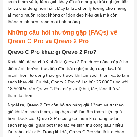
sạch thảm và tự làm sạch khay đế sẽ mang lại trải nghiệm tiện
lợi và chủ động hơn hẳn. Đây là lựa chọn lý tưởng cho những
ai mong muốn robot không chỉ dọn dẹp hiệu quả mà còn
thông minh hơn trong mọi tình huống.
Những câu hỏi thường gặp (FAQs) về
Qrevo C Pro và Qrevo 2 Pro
Qrevo C Pro khác gì Qrevo 2 Pro?
Khác biệt đáng chú ý nhất là Qrevo 2 Pro được nâng cấp ở ba
điểm ảnh hưởng trực tiếp đến trải nghiệm dọn dẹp: lực hút
mạnh hơn, tự động tháo giẻ trước khi làm sạch thảm và tự làm
sạch khay đế. Cụ thể, Qrevo 2 Pro có lực hút 25.000Pa so với
18.500Pa trên Qrevo C Pro, giúp xử lý bụi, tóc, lông thú và
thảm tốt hơn.
Ngoài ra, Qrevo 2 Pro còn hỗ trợ nâng giẻ 12mm và tự tháo
giẻ khi làm sạch thảm, giúp hạn chế làm ẩm thảm hiệu quả
hơn. Dock của Qrevo 2 Pro cũng có thêm khả năng tự làm
sạch khay đế, giảm bớt thao tác vệ sinh thủ công sau nhiều
lần robot giặt giẻ. Trong khi đó, Qrevo C Pro vẫn là lựa chọn