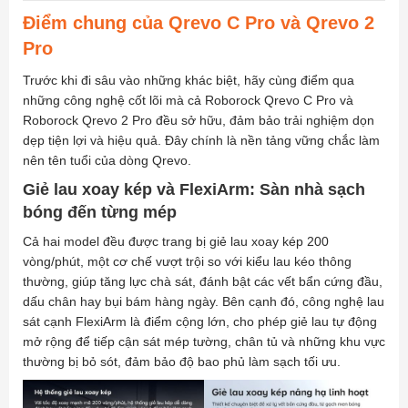
Điểm chung của Qrevo C Pro và Qrevo 2
Pro
Trước khi đi sâu vào những khác biệt, hãy cùng điểm qua
những công nghệ cốt lõi mà cả Roborock Qrevo C Pro và
Roborock Qrevo 2 Pro đều sở hữu, đảm bảo trải nghiệm dọn
dẹp tiện lợi và hiệu quả. Đây chính là nền tảng vững chắc làm
nên tên tuổi của dòng Qrevo.
Giẻ lau xoay kép và FlexiArm: Sàn nhà sạch
bóng đến từng mép
Cả hai model đều được trang bị giẻ lau xoay kép 200
vòng/phút, một cơ chế vượt trội so với kiểu lau kéo thông
thường, giúp tăng lực chà sát, đánh bật các vết bẩn cứng đầu,
dấu chân hay bụi bám hàng ngày. Bên cạnh đó, công nghệ lau
sát cạnh FlexiArm là điểm cộng lớn, cho phép giẻ lau tự động
mở rộng để tiếp cận sát mép tường, chân tủ và những khu vực
thường bị bỏ sót, đảm bảo độ bao phủ làm sạch tối ưu.