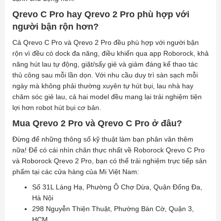
Qrevo C Pro hay Qrevo 2 Pro phù hợp với
người bận rộn hơn?
Cả Qrevo C Pro và Qrevo 2 Pro đều phù hợp với người bận
rộn vì đều có dock đa năng, điều khiển qua app Roborock, khả
năng hút lau tự động, giặt/sấy giẻ và giảm đáng kể thao tác
thủ công sau mỗi lần dọn. Với nhu cầu duy trì sàn sạch mỗi
ngày mà không phải thường xuyên tự hút bụi, lau nhà hay
chăm sóc giẻ lau, cả hai model đều mang lại trải nghiệm tiện
lợi hơn robot hút bụi cơ bản.
Mua Qrevo 2 Pro và Qrevo C Pro ở đâu?
Đừng để những thông số kỹ thuật làm bạn phân vân thêm
nữa! Để có cái nhìn chân thực nhất về Roborock Qrevo C Pro
và Roborock Qrevo 2 Pro, bạn có thể trải nghiệm trực tiếp sản
phẩm tại các cửa hàng của Mi Việt Nam:
Số 31L Láng Hạ, Phường Ô Chợ Dừa, Quận Đống Đa,
Hà Nội
298 Nguyễn Thiện Thuật, Phường Bàn Cờ, Quận 3,
HCM