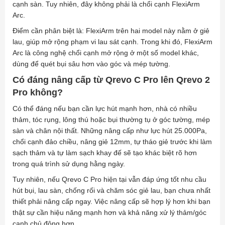
cạnh sàn. Tuy nhiên, đây không phải là chổi cạnh FlexiArm
Arc.
Điểm cần phân biệt là: FlexiArm trên hai model này nằm ở giẻ
lau, giúp mở rộng phạm vi lau sát cạnh. Trong khi đó, FlexiArm
Arc là công nghệ chổi cạnh mở rộng ở một số model khác,
dùng để quét bụi sâu hơn vào góc và mép tường.
Có đáng nâng cấp từ Qrevo C Pro lên Qrevo 2
Pro không?
Có thể đáng nếu bạn cần lực hút mạnh hơn, nhà có nhiều
thảm, tóc rụng, lông thú hoặc bụi thường tụ ở góc tường, mép
sàn và chân nội thất. Những nâng cấp như lực hút 25.000Pa,
chổi cạnh đảo chiều, nâng giẻ 12mm, tự tháo giẻ trước khi làm
sạch thảm và tự làm sạch khay đế sẽ tạo khác biệt rõ hơn
trong quá trình sử dụng hằng ngày.
Tuy nhiên, nếu Qrevo C Pro hiện tại vẫn đáp ứng tốt nhu cầu
hút bụi, lau sàn, chống rối và chăm sóc giẻ lau, bạn chưa nhất
thiết phải nâng cấp ngay. Việc nâng cấp sẽ hợp lý hơn khi bạn
thật sự cần hiệu năng mạnh hơn và khả năng xử lý thảm/góc
cạnh chủ động hơn.