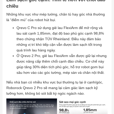
chiều
Những khu vực như mép tường, chân tủ hay góc nhà thường
là “điểm mù” của robot hút bụi.
Qrevo C Pro sử dụng giẻ lau FlexiArm để mở rộng và
lau sát cạnh 1,85mm, đạt độ bao phủ góc cạnh 98,8%
theo chứng nhận TÜV Rheinland. Điều này đảm bảo
những vị trí khó tiếp cận vẫn được làm sạch tốt trong
quá trình lau hàng ngày.
Ở Qrevo 2 Pro, giẻ lau FlexiArm vẫn được giữ lại nhưng
được nâng cấp thêm chổi cạnh đảo chiều. Cơ chế này
giúp tăng 30% diện tích phủ góc, hỗ trợ robot gom bụi
sâu hơn vào các góc tường, mép sàn và chân nội thất.
Nếu nhà bạn có nhiều khu vực bụi thường tụ lại ở cạnh/góc,
Roborock Qrevo 2 Pro sẽ mang lại cảm giác làm sạch kỹ
lưỡng hơn, không bỏ sót bất kỳ ngóc ngách nào.