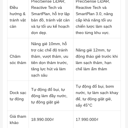
PreciSense LiDAR,
PreciSense LiDAR,
Điều
Reactive Tech và
Reactive Tech và
hướng &
SmartPlan, hỗ trợ lập
SmartPlan 3.0, nâng
tránh vật
bản đồ, tránh vật cản
cấp khả năng tối ưu
cản
và tự tối ưu kế hoạch
chiến lược làm sạch
dọn dẹp.
theo từng khu vực.
Nâng giẻ 10mm, hỗ
trợ các chế độ tránh
Nâng giẻ 12mm, tự
Chăm
thảm, vượt thảm, ưu
động tháo giẻ trước khi
sóc thảm
tiên dọn thảm trước,
làm sạch thảm, hạn
tăng lực hút và làm
chế làm ẩm thảm
sạch sâu
Tự động đổ bụi, bơm
Tự động đổ bụi, tự
Dock sạc
nước, tự làm sạch khay
động làm đầy nước,
tự động
đế, tự động giặt giẻ,
tự động giặt giẻ
sấy 45°C
Giá tham
18.990.000₫
17.990.000₫
khảo