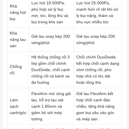
Lực hút 18.500Pa,
Lực hút 25.000Pa,
Khả
phù hợp xử lý bụi
mạnh hơn rõ rệt khi xử
năng hút
mịn, tóc, lông thú và
lý bụi nặng, thảm và
bụi
bụi trong khe sàn
khu vực nhiều tóc
Khả
Giẻ lau xoay kép 200
Giẻ lau xoay kép 200
năng lau
vòng/phút
vòng/phút
sàn
Hệ thống chống rối 3
Chổi chính DuoDivide
lớp gồm chổi chính
kết hợp chổi cạnh dạng
Chống
DuoDivide, chổi cạnh
vòm chống rối, phù
rối
chống rối và bánh xe
hợp nhà có tóc dài
đa hướng
hoặc lông thú
FlexiArm mở rộng giẻ
Giẻ lau FlexiArm kết
Làm
lau, hỗ trợ lau sát
hợp chổi cạnh đảo
sạch
cạnh 1,85mm và
chiều, tăng khả năng
cạnh/góc
giảm bỏ sót mép
gom bụi sâu vào góc
tường
và mép sàn