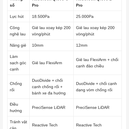
số
Pro
Pro
Lực hút
18.500Pa
25.000Pa
Công
Giẻ lau xoay kép 200
Giẻ lau xoay kép 200
nghệ lau
vòng/phút
vòng/phút
Nâng giẻ
10mm
12mm
Làm
Giẻ lau FlexiArm + chổi
sạch góc
Giẻ lau FlexiArm
cạnh đảo chiều
cạnh
DuoDivide + chổi
Chống
DuoDivide + chổi cạnh
cạnh chống rối +
rối
dạng vòm chống rối
bánh xe đa hướng
Điều
PreciSense LiDAR
PreciSense LiDAR
hướng
Tránh vật
Reactive Tech
Reactive Tech
cản