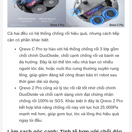
Cả hai đều có hệ thống chống rối hiệu quả, nhưng cách tiếp
cận có phần khác biệt.
Qrevo C Pro tự hào với hệ thống chống rối 3 lớp gồm
chổi chính DuoDivide, chổi cạnh chống rối và bánh xe
đa hướng. Đây là lợi thế lớn nếu nhà bạn có nhiều
người tóc dài, hoặc nuôi thú cưng thường xuyên rụng
lông, giúp giảm đáng kể công đoạn bảo trì robot sau
thời gian dài sử dụng.
Qrevo 2 Pro cũng xử lý tóc rối rất tốt nhờ chổi chính
DuoDivide và chổi cạnh dạng vòm đạt chứng nhận
chống rối 100% từ SGS. Khác biệt ở đây là Qrevo 2 Pro
kết hợp khả năng chống rối này với lực hút 25.000Pa
mạnh mẽ hơn, giúp gom bụi, tóc và lông thú hiệu quả
ngay từ đầu.
Làm sạch góc cạnh: Tinh tế hơn với chổi đảo