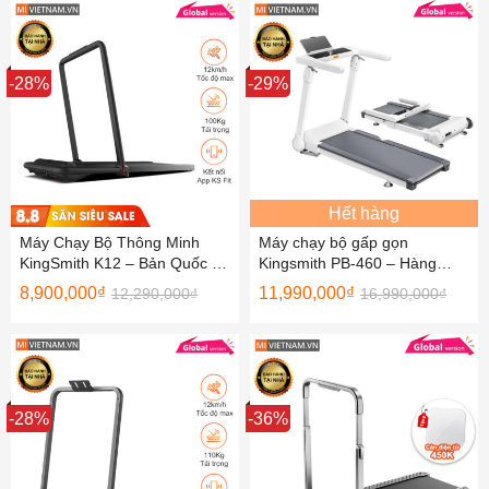
Sale
-28%
Sale
-29%
Hết hàng
Máy Chạy Bộ Thông Minh
Máy chạy bộ gấp gọn
KingSmith K12 – Bản Quốc Tế
Kingsmith PB-460 – Hàng
– Hàng Chính Hãng
Chính Hãng
8,900,000
₫
11,990,000
₫
12,290,000
₫
16,990,000
₫
Sale
-28%
Sale
-36%