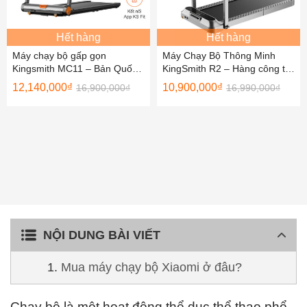
Hết hàng
Hết hàng
Máy chạy bộ gấp gọn
Máy Chạy Bộ Thông Minh
Kingsmith MC11 – Bản Quốc
KingSmith R2 – Hàng công ty,
Tế
Bản Quốc Tế
12,140,000
₫
10,900,000
₫
16,900,000
₫
16,990,000
₫
NỘI DUNG BÀI VIẾT
Mua máy chạy bộ Xiaomi ở đâu?
Chạy bộ là một hoạt động thể dục thể thao phổ