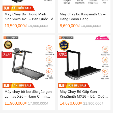
Máy Chạy Bộ Thông Minh
Máy chạy bộ Kingsmith C2 –
KingSmith X21 – Bản Quốc Tế
Hàng Chính Hãng
13,590,000
₫
8,690,000
₫
19,900,000
₫
10,000,000
₫
Sale
-34%
Sale
-33%
Máy chạy bộ leo dốc gấp gọn
Máy Chạy Bộ Gấp Gọn
Lumias X26 – Hàng Chính
KingSmith MX16 – Bản Quốc
Hãng
Tế
11,900,000
₫
14,670,000
₫
17,900,000
₫
21,900,000
₫