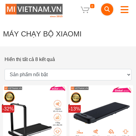
0
MÁY CHẠY BỘ XIAOMI
Hiển thị tất cả 8 kết quả
Sale
-32%
Sale
-13%