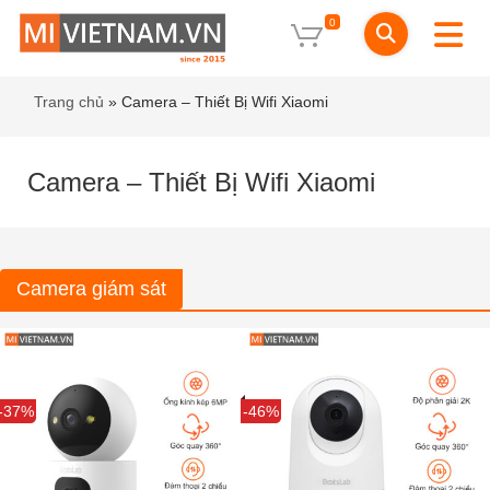
0
Trang chủ
»
Camera – Thiết Bị Wifi Xiaomi
Camera – Thiết Bị Wifi Xiaomi
Camera giám sát
Sale
-37%
Sale
-46%