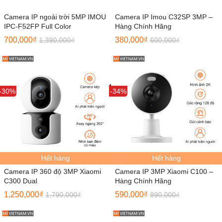
Camera IP ngoài trời 5MP IMOU
Camera IP Imou C32SP 3MP –
IPC-F52FP Full Color
Hàng Chính Hãng
700,000
₫
380,000
₫
1,390,000
₫
600,000
₫
Sale
-30%
Sale
-34%
Hết hàng
Hết hàng
Camera IP 360 độ 3MP Xiaomi
Camera IP 3MP Xiaomi C100 –
C300 Dual
Hàng Chính Hãng
1,250,000
₫
590,000
₫
1,790,000
₫
890,000
₫