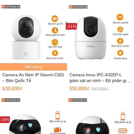
Sale
-21%
Hết hàng
Camera An Ninh IP Xiaomi C301
Camera Imou IPC-A32EP-L
– Bản Quốc Tế
giám sát an ninh – Độ phân giải
2K
639,000
₫
550,000
₫
700,000
₫
Sale
-19%