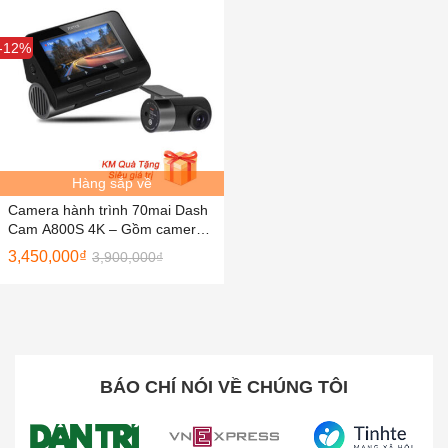
Sale
-12%
Hàng sắp về
Camera hành trình 70mai Dash
Cam A800S 4K – Gồm camera
trước và sau – Bản Quốc Tế
3,450,000
₫
3,900,000
₫
BÁO CHÍ NÓI VỀ CHÚNG TÔI