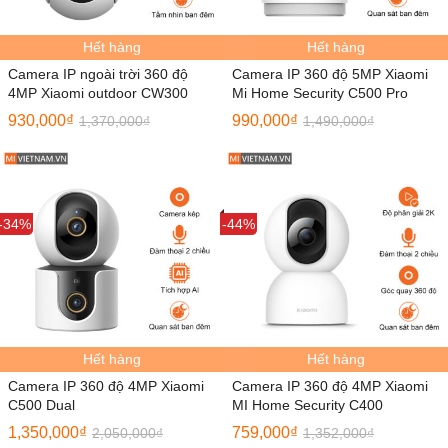
Hết hàng
Hết hàng
Camera IP ngoài trời 360 độ
Camera IP 360 độ 5MP Xiaomi
4MP Xiaomi outdoor CW300
Mi Home Security C500 Pro
930,000
₫
990,000
₫
1,370,000
₫
1,490,000
₫
Sale
-34%
Sale
-44%
Hết hàng
Hết hàng
Camera IP 360 độ 4MP Xiaomi
Camera IP 360 độ 4MP Xiaomi
C500 Dual
MI Home Security C400
1,350,000
₫
759,000
₫
2,050,000
₫
1,352,000
₫