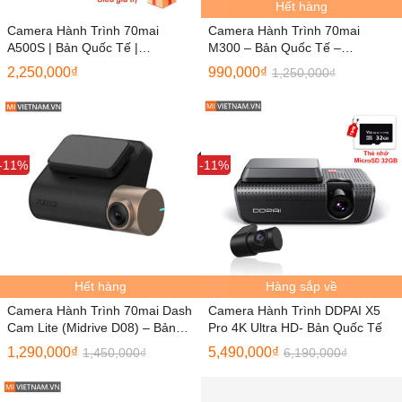
Hết hàng
Camera Hành Trình 70mai
Camera Hành Trình 70mai
A500S | Bản Quốc Tế |
M300 – Bản Quốc Tế –
Mivietnam
Mivietnam
2,250,000
₫
990,000
₫
1,250,000
₫
Sale
-11%
Sale
-11%
Hết hàng
Hàng sắp về
Camera Hành Trình 70mai Dash
Camera Hành Trình DDPAI X5
Cam Lite (Midrive D08) – Bản
Pro 4K Ultra HD- Bản Quốc Tế
Quốc Tế
1,290,000
₫
5,490,000
₫
1,450,000
₫
6,190,000
₫