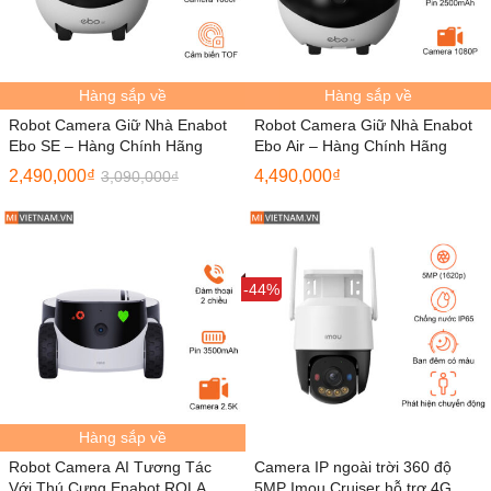
Hàng sắp về
Hàng sắp về
Robot Camera Giữ Nhà Enabot
Robot Camera Giữ Nhà Enabot
Ebo SE – Hàng Chính Hãng
Ebo Air – Hàng Chính Hãng
2,490,000
₫
4,490,000
₫
3,090,000
₫
Sale
-44%
Hàng sắp về
Robot Camera AI Tương Tác
Camera IP ngoài trời 360 độ
Với Thú Cưng Enabot ROLA
5MP Imou Cruiser hỗ trợ 4G