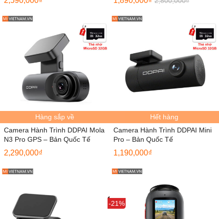
2,590,000
₫
1,890,000
₫
2,800,000
₫
Hàng sắp về
Hết hàng
Camera Hành Trình DDPAI Mola
Camera Hành Trình DDPAI Mini
N3 Pro GPS – Bản Quốc Tế
Pro – Bản Quốc Tế
2,290,000
₫
1,190,000
₫
Sale
-21%