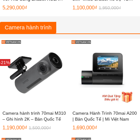
PetPal – Hàng Chính Hãng
IPC-K7FP-5H0TE
5,290,000
₫
1,100,000
₫
1,950,000
₫
Camera hành trình
Sale
-21%
Camera hành trình 70mai M310
Camera Hành Trình 70mai A200
– Ghi hình 2K – Bản Quốc Tế
| Bản Quốc Tế | Mi Việt Nam
1,190,000
₫
1,690,000
₫
1,500,000
₫