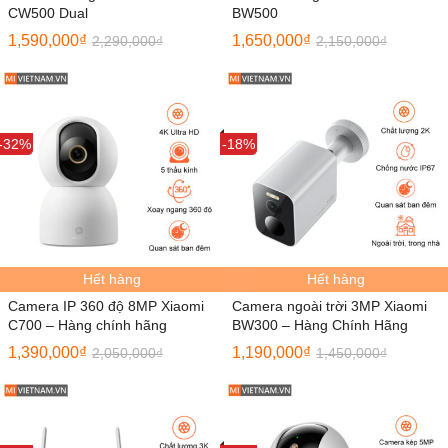
CW500 Dual
BW500
1,590,000
₫
1,650,000
₫
2,290,000
₫
2,150,000
₫
Sale
-32%
Sale
-18%
Hết hàng
Hết hàng
Camera IP 360 độ 8MP Xiaomi
Camera ngoài trời 3MP Xiaomi
C700 – Hàng chính hãng
BW300 – Hàng Chính Hãng
1,390,000
₫
1,190,000
₫
2,050,000
₫
1,450,000
₫