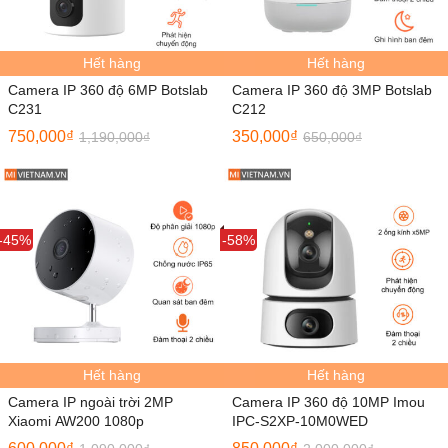
Hết hàng
Hết hàng
Camera IP 360 độ 6MP Botslab
Camera IP 360 độ 3MP Botslab
C231
C212
750,000
₫
350,000
₫
1,190,000
₫
650,000
₫
Sale
-45%
Sale
-58%
Hết hàng
Hết hàng
Camera IP ngoài trời 2MP
Camera IP 360 độ 10MP Imou
Xiaomi AW200 1080p
IPC-S2XP-10M0WED