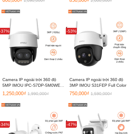
600,000
₫
850,000
₫
1,090,000
₫
2,000,000
₫
Sale
-37%
Sale
-53%
Camera IP ngoài trời 360 độ
Camera IP ngoài trời 360 độ
5MP IMOU IPC-S7DP-5M0WEZ
3MP IMOU S31FEP Full Color
Full Color
1,250,000
₫
750,000
₫
1,990,000
₫
1,590,000
₫
Sale
-34%
Sale
-47%