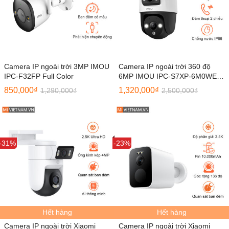
Camera IP ngoài trời 3MP IMOU
Camera IP ngoài trời 360 độ
IPC-F32FP Full Color
6MP IMOU IPC-S7XP-6M0WED
Dual
850,000
₫
1,320,000
₫
1,290,000
₫
2,500,000
₫
Sale
-31%
Sale
-23%
Hết hàng
Hết hàng
Camera IP ngoài trời Xiaomi
Camera IP ngoài trời Xiaomi