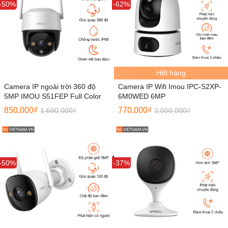
Sale
-50%
Sale
-62%
Hết hàng
Camera IP ngoài trời 360 độ
Camera IP Wifi Imou IPC-S2XP-
5MP IMOU S51FEP Full Color
6M0WED 6MP
850,000
₫
770,000
₫
1,690,000
₫
2,000,000
₫
Sale
-50%
Sale
-37%