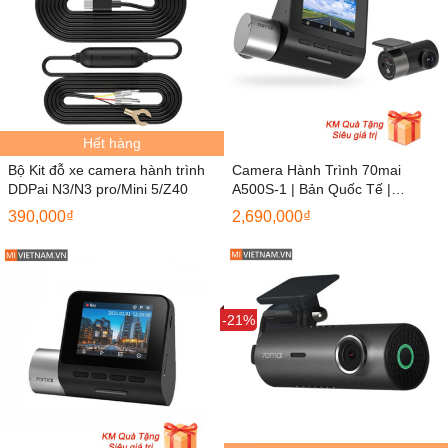
Hết hàng
Bộ Kit đỗ xe camera hành trình
Camera Hành Trình 70mai
DDPai N3/N3 pro/Mini 5/Z40
A500S-1 | Bản Quốc Tế |
Mivietnam
390,000
₫
2,690,000
₫
Sale
-21%