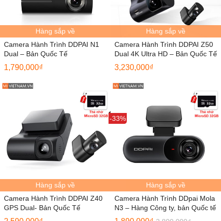
Hàng sắp về
Hàng sắp về
Camera Hành Trình DDPAI N1
Camera Hành Trình DDPAI Z50
Dual – Bản Quốc Tế
Dual 4K Ultra HD – Bản Quốc Tế
1,790,000
₫
3,230,000
₫
Sale
-33%
Hàng sắp về
Hàng sắp về
Camera Hành Trình DDPAI Z40
Camera Hành Trình DDpai Mola
GPS Dual- Bản Quốc Tế
N3 – Hàng Công ty, bản Quốc tế