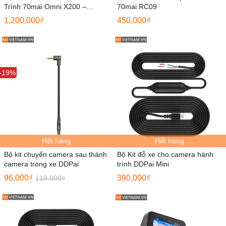
Trình 70mai Omni X200 –
70mai RC09
Midrive UP04 (CA)
1,200,000
₫
450,000
₫
Sale
-19%
Hết hàng
Hết hàng
Bộ kit chuyển camera sau thành
Bộ Kit đỗ xe cho camera hành
camera trong xe DDPai
trình DDPai Mini
96,000
₫
390,000
₫
119,000
₫