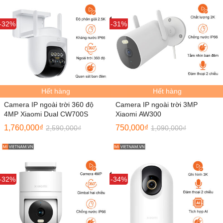
Sale
-32%
Sale
-31%
Hết hàng
Hết hàng
Camera IP ngoài trời 360 độ
Camera IP ngoài trời 3MP
4MP Xiaomi Dual CW700S
Xiaomi AW300
1,760,000
₫
750,000
₫
2,590,000
₫
1,090,000
₫
Sale
-32%
Sale
-34%