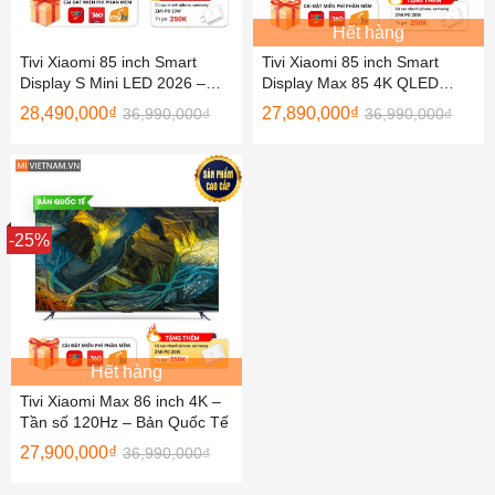
Hết hàng
Tivi Xiaomi 85 inch Smart
Tivi Xiaomi 85 inch Smart
Display S Mini LED 2026 –
Display Max 85 4K QLED
Bản Quốc Tế
2025 – Bản Quốc Tế
28,490,000
₫
27,890,000
₫
36,990,000
₫
36,990,000
₫
Sale
-25%
Hết hàng
Tivi Xiaomi Max 86 inch 4K –
Tần số 120Hz – Bản Quốc Tế
27,900,000
₫
36,990,000
₫