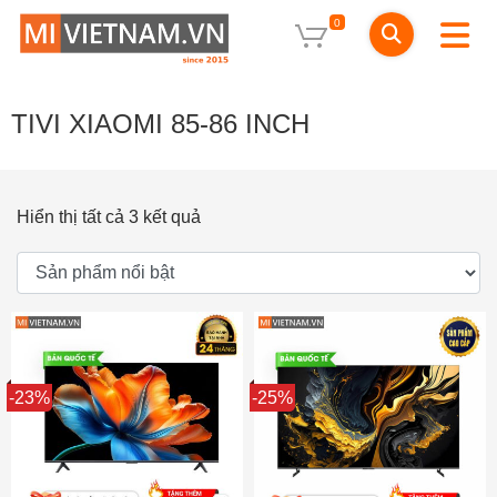
0
TIVI XIAOMI 85-86 INCH
Hiển thị tất cả 3 kết quả
Sale
-23%
Sale
-25%