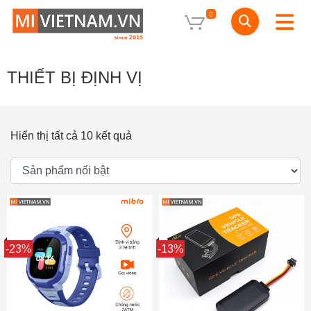
0
THIẾT BỊ ĐỊNH VỊ
Hiển thị tất cả 10 kết quả
Sale
-23%
Sale
-13%