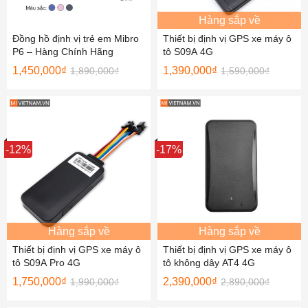
Hàng sắp về
Đồng hồ định vị trẻ em Mibro
Thiết bị định vị GPS xe máy ô
P6 – Hàng Chính Hãng
tô S09A 4G
1,450,000
₫
1,390,000
₫
1,890,000
₫
1,590,000
₫
Sale
-12%
Sale
-17%
Hàng sắp về
Hàng sắp về
Thiết bị định vị GPS xe máy ô
Thiết bị định vị GPS xe máy ô
tô S09A Pro 4G
tô không dây AT4 4G
1,750,000
₫
2,390,000
₫
1,990,000
₫
2,890,000
₫