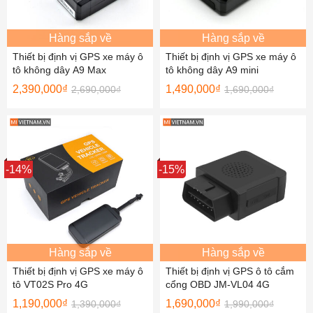
Hàng sắp về
Hàng sắp về
Thiết bị định vị GPS xe máy ô
Thiết bị định vị GPS xe máy ô
tô không dây A9 Max
tô không dây A9 mini
2,390,000
₫
1,490,000
₫
2,690,000
₫
1,690,000
₫
Sale
-14%
Sale
-15%
Hàng sắp về
Hàng sắp về
Thiết bị định vị GPS xe máy ô
Thiết bị định vị GPS ô tô cắm
tô VT02S Pro 4G
cổng OBD JM-VL04 4G
1,190,000
₫
1,690,000
₫
1,390,000
₫
1,990,000
₫