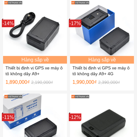
Sale
-14%
Sale
-17%
Hàng sắp về
Hàng sắp về
Thiết bị định vị GPS xe máy ô
Thiết bị định vị GPS xe máy ô
tô không dây A9+
tô không dây A9+ 4G
1,890,000
₫
1,990,000
₫
2,190,000
₫
2,390,000
₫
Sale
-11%
Sale
-12%