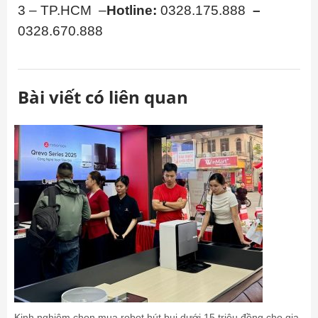
3 – TP.HCM –
Hotline:
0328.175.888
–
0328.670.888
Bài viết có liên quan
Kinh nghiệm chọn mua robot hút bụi dưới 15 triệu đồng cho gia